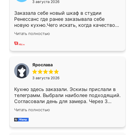
3 августа 2026
Заказала себе новый шкаф в студии
Ренессанс где ранее заказывала себе
новую кухню.Чего искать, когда качеством
вполне довольна. Служит кухня уже почти
Читать полностью
два года, нареканий нет.
Ярослава
3 августа 2026
Кухню здесь заказали. Эскизы прислали в
телеграмм. Выбрали наиболее подходящий.
Согласовали день для замера. Через 3
недели кухня была уже готова. Остались
Читать полностью
довольны работой. Спасибо Ренессанс
мебель за качественную работу!