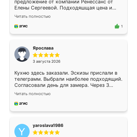
предложение от компании Ренессанс от
Елены Сергеевой. Подходяшщая цена и
короткие сроки изготовления. Приехавший
Читать полностью
для замера сотрудник Владислав
предложил по моему эскизу самый
1
подходящий вариант шкафа. Немного его
видоизменил, получилось даже лучше, чем
я хотела.
Ярослава
3 августа 2026
Кухню здесь заказали. Эскизы прислали в
телеграмм. Выбрали наиболее подходящий.
Согласовали день для замера. Через 3
недели кухня была уже готова. Остались
Читать полностью
довольны работой. Спасибо Ренессанс
мебель за качественную работу!
yaroslava1986