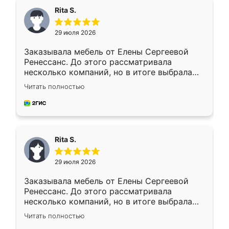
Rita S.
29 июля 2026
Заказывала мебель от Елены Сергеевой
Ренессанс. До этого рассматривала
несколько компаний, но в итоге выбрала
эту. Сначала обговорили условия, потом
Читать полностью
приехал замерщик, всё спокойно объяснил
и снял размеры. Изготовили в срок, с
доставкой тоже никаких проблем не
возникло. Сборку выполнили аккуратно,
мебель сразу встала на свое место без
Rita S.
каких-либо доработок. Качеством осталась
довольна, все выглядит так, как и ожидала.
29 июля 2026
Заказывала мебель от Елены Сергеевой
Ренессанс. До этого рассматривала
несколько компаний, но в итоге выбрала
эту. Сначала обговорили условия, потом
Читать полностью
приехал замерщик, всё спокойно объяснил