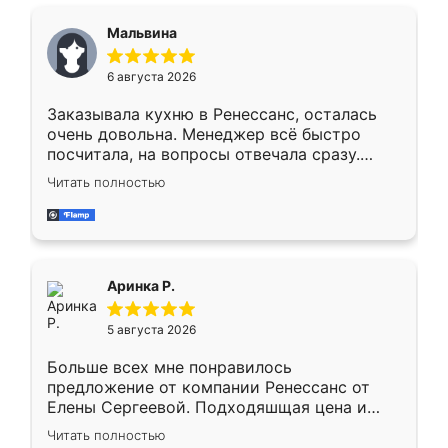
сравнивал с разными конкурентами в этом
сегменте ,выбор у конкурентов куда
Мальвина
меньше, здесь же он более разнообразный.
Мне нравится ,если что-то потребуется из
6 августа 2026
мебели буду заказывать только здесь.
Заказывала кухню в Ренессанс, осталась
очень довольна. Менеджер всё быстро
посчитала, на вопросы отвечала сразу.
Замерщик приехал в субботу, подошёл к
Читать полностью
делу со всей ответственностью. Собрали
за день, ребята работали аккуратно, даже
пыли почти не было. Качество отличное,
ящики ходят плавно, ничего не скрипит.
Всё подошло как влитое.
Аринка Р.
5 августа 2026
Больше всех мне понравилось
предложение от компании Ренессанс от
Елены Сергеевой. Подходяшщая цена и
короткие сроки изготовления. Приехавший
Читать полностью
для замера сотрудник Владислав