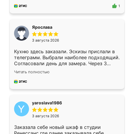
предложил по моему эскизу самый
1
подходящий вариант шкафа. Немного его
видоизменил, получилось даже лучше, чем
я хотела.
Ярослава
3 августа 2026
Кухню здесь заказали. Эскизы прислали в
телеграмм. Выбрали наиболее подходящий.
Согласовали день для замера. Через 3
недели кухня была уже готова. Остались
Читать полностью
довольны работой. Спасибо Ренессанс
мебель за качественную работу!
yaroslava1986
3 августа 2026
Заказала себе новый шкаф в студии
Ренессанс где ранее заказывала себе