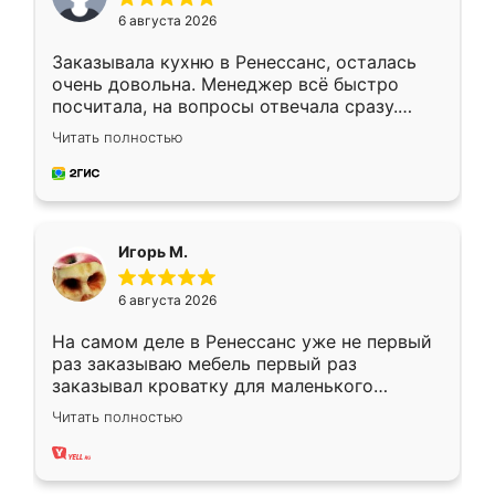
6 августа 2026
Заказывала кухню в Ренессанс, осталась
очень довольна. Менеджер всё быстро
посчитала, на вопросы отвечала сразу.
Замерщик приехал в субботу, подошёл к
Читать полностью
делу со всей ответственностью. Собрали
за день, ребята работали аккуратно, даже
пыли почти не было. Качество отличное,
ящики ходят плавно, ничего не скрипит.
Всё подошло как влитое.
Игорь М.
6 августа 2026
На самом деле в Ренессанс уже не первый
раз заказываю мебель первый раз
заказывал кроватку для маленького
ребёнка при его рождении ,во второй раз
Читать полностью
заказал шкаф-купе. По качеству очень
хорошее сборка достаточно быстрая,
также адекватные цены. До этого