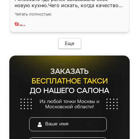
новую кухню.Чего искать, когда качеством
вполне довольна. Служит кухня уже почти
Читать полностью
два года, нареканий нет.
Еще
ЗАКАЗАТЬ
БЕСПЛАТНОЕ ТАКСИ
ДО НАШЕГО САЛОНА
Из любой точки Москвы и
Московской области!