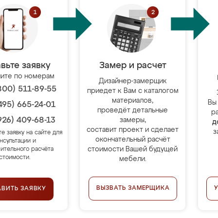
вьте заявку
Замер и расчет
ите по номерам
Дизайнер-замерщик
800) 511-89-55
приедет к Вам с каталогом
материалов,
Вы
495) 665-24-01
проведёт детальные
р
926) 409-68-13
замеры,
д
составит проект и сделает
з
те заявку на сайте для
окончательный расчёт
нсультации и
стоимости Вашей будущей
ительного расчёта
стоимости.
мебели.
ВЫЗВАТЬ ЗАМЕРЩИКА
АВИТЬ ЗАЯВКУ