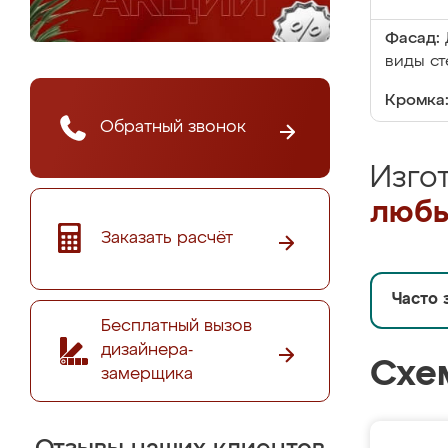
Фасад:
виды ст
Кромка
Обратный звонок
Изго
любы
Заказать расчёт
Часто 
Бесплатный вызов
дизайнера-
Схе
замерщика