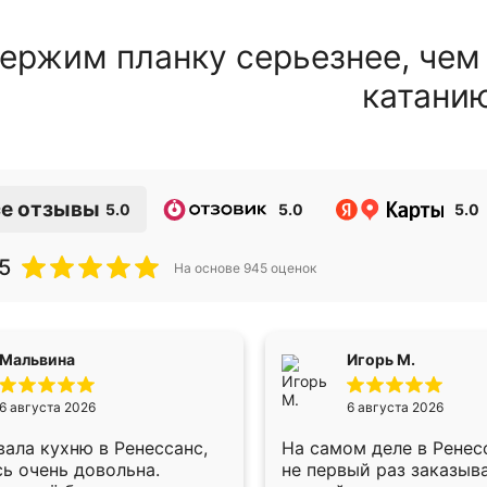
ержим планку серьезнее, чем
катани
е отзывы
5.0
5.0
5.0
5
На основе
945
оценок
Мальвина
Игорь М.
6 августа 2026
6 августа 2026
ала кухню в Ренессанс,
На самом деле в Ренес
ь очень довольна.
не первый раз заказыв