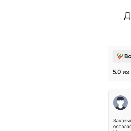
Д
Вс
5.0
из 
Заказыв
осталас