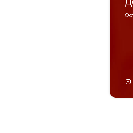
Д
Ост