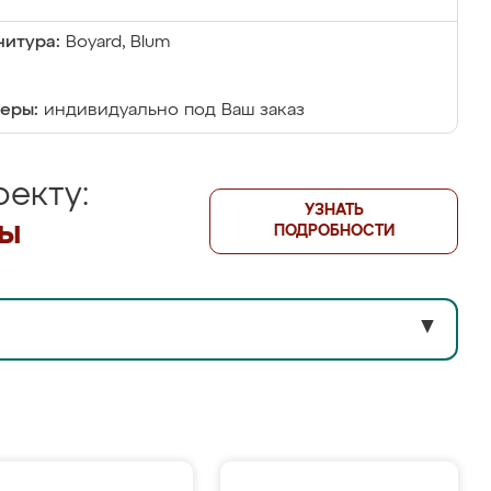
итура:
Boyard, Blum
еры:
индивидуально под Ваш заказ
екту:
УЗНАТЬ
лы
ПОДРОБНОСТИ
▼