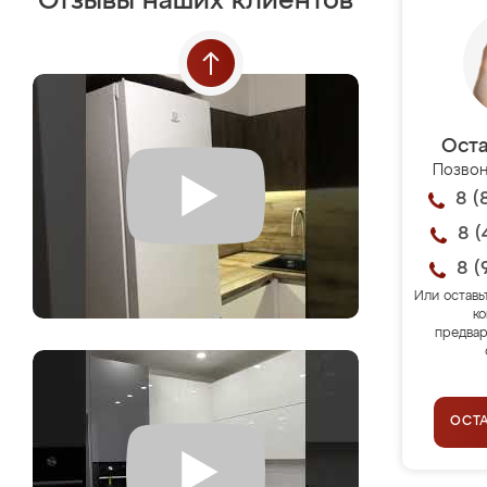
Отзывы наших клиентов
Оста
Позвон
8 (
8 (
8 (
Или оставь
ко
предвар
ОСТ