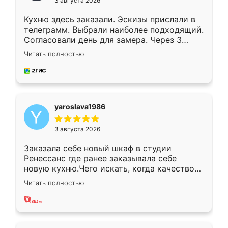
3 августа 2026
Кухню здесь заказали. Эскизы прислали в
телеграмм. Выбрали наиболее подходящий.
Согласовали день для замера. Через 3
недели кухня была уже готова. Остались
Читать полностью
довольны работой. Спасибо Ренессанс
мебель за качественную работу!
yaroslava1986
3 августа 2026
Заказала себе новый шкаф в студии
Ренессанс где ранее заказывала себе
новую кухню.Чего искать, когда качеством
вполне довольна. Служит кухня уже почти
Читать полностью
два года, нареканий нет.