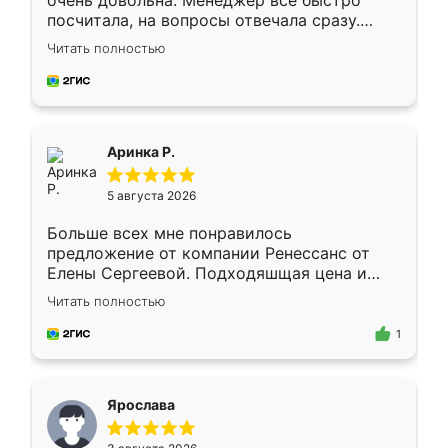
очень довольна. Менеджер всё быстро
посчитала, на вопросы отвечала сразу.
Замерщик приехал в субботу, подошёл к
Читать полностью
делу со всей ответственностью. Собрали
за день, ребята работали аккуратно, даже
пыли почти не было. Качество отличное,
ящики ходят плавно, ничего не скрипит.
Всё подошло как влитое.
Аринка Р.
5 августа 2026
Больше всех мне понравилось
предложение от компании Ренессанс от
Елены Сергеевой. Подходяшщая цена и
короткие сроки изготовления. Приехавший
Читать полностью
для замера сотрудник Владислав
предложил по моему эскизу самый
1
подходящий вариант шкафа. Немного его
видоизменил, получилось даже лучше, чем
я хотела.
Ярослава