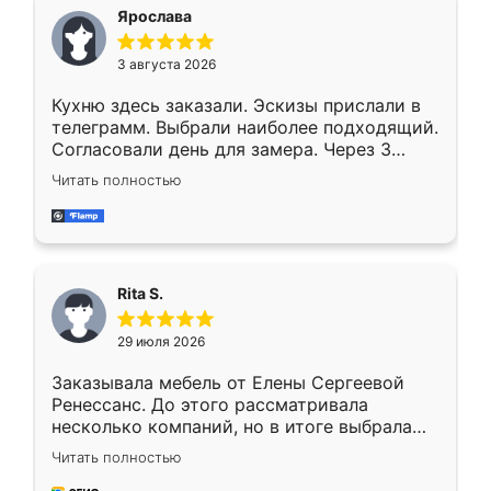
Ярослава
3 августа 2026
Кухню здесь заказали. Эскизы прислали в
телеграмм. Выбрали наиболее подходящий.
Согласовали день для замера. Через 3
недели кухня была уже готова. Остались
Читать полностью
довольны работой. Спасибо Ренессанс
мебель за качественную работу!
Rita S.
29 июля 2026
Заказывала мебель от Елены Сергеевой
Ренессанс. До этого рассматривала
несколько компаний, но в итоге выбрала
эту. Сначала обговорили условия, потом
Читать полностью
приехал замерщик, всё спокойно объяснил