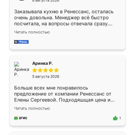
6 августа 2026
мебели буду заказывать только здесь.
Заказывала кухню в Ренессанс, осталась
очень довольна. Менеджер всё быстро
посчитала, на вопросы отвечала сразу.
Замерщик приехал в субботу, подошёл к
Читать полностью
делу со всей ответственностью. Собрали
за день, ребята работали аккуратно, даже
пыли почти не было. Качество отличное,
ящики ходят плавно, ничего не скрипит.
Всё подошло как влитое.
Аринка Р.
5 августа 2026
Больше всех мне понравилось
предложение от компании Ренессанс от
Елены Сергеевой. Подходяшщая цена и
короткие сроки изготовления. Приехавший
Читать полностью
для замера сотрудник Владислав
предложил по моему эскизу самый
1
подходящий вариант шкафа. Немного его
видоизменил, получилось даже лучше, чем