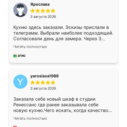
я хотела.
Ярослава
3 августа 2026
Кухню здесь заказали. Эскизы прислали в
телеграмм. Выбрали наиболее подходящий.
Согласовали день для замера. Через 3
недели кухня была уже готова. Остались
Читать полностью
довольны работой. Спасибо Ренессанс
мебель за качественную работу!
yaroslava1986
3 августа 2026
Заказала себе новый шкаф в студии
Ренессанс где ранее заказывала себе
новую кухню.Чего искать, когда качеством
вполне довольна. Служит кухня уже почти
Читать полностью
два года, нареканий нет.