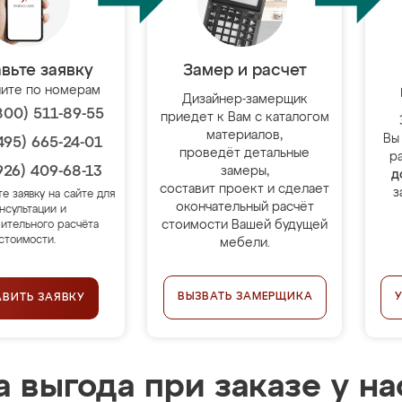
вьте заявку
Замер и расчет
ите по номерам
Дизайнер-замерщик
800) 511-89-55
приедет к Вам с каталогом
материалов,
Вы
495) 665-24-01
проведёт детальные
р
926) 409-68-13
замеры,
д
составит проект и сделает
з
те заявку на сайте для
окончательный расчёт
нсультации и
стоимости Вашей будущей
ительного расчёта
стоимости.
мебели.
ВЫЗВАТЬ ЗАМЕРЩИКА
АВИТЬ ЗАЯВКУ
 выгода при заказе у на