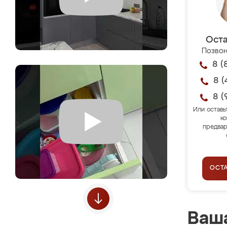
Оста
Позвон
8 (
8 (
8 (
Или оставь
ко
предвар
ОСТ
Ваша