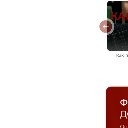
Как 
Ф
Д
Ост