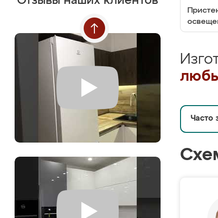
Отзывы наших клиентов
Пристен
освеще
Изго
любы
Часто 
Схе