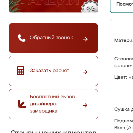
Посмот
Обратный звонок
Матери
Стенова
фотопе
Заказать расчёт
Цвет:
н
Бесплатный вызов
дизайнера-
Сушка д
замерщика
Подъем
Blum (А