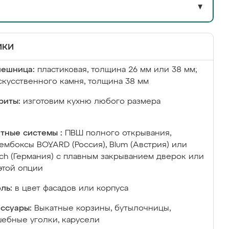
▼
ики
лешница:
пластиковая, толщина 26 мм или 38 мм;
скусственного камня, толщина 38 мм
риты:
изготовим кухню любого размера
тные системы :
ПВШ полного открывания,
ембоксы BOYARD (Россия), Blum (Австрия) или
ich (Германия) с плавным закрыванием дверок или
этой опции
ль:
в цвет фасадов или корпуса
ссуары:
Выкатные корзины, бутылочницы,
ебные уголки, карусели