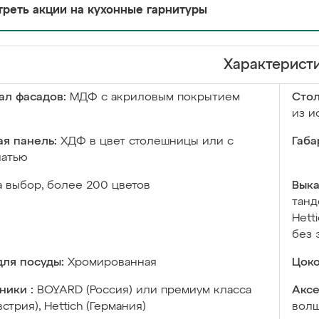
реть акции на кухонные гарнитуры
Характерист
ал фасадов:
МДФ с акриловым покрытием
Сто
из и
я панель:
ХДФ в цвет столешницы или с
Габа
чатью
а выбор, более 200 цветов
Выка
танд
Hett
без 
ля посуды:
Хромированная
Цоко
ники :
BOYARD (Россия) или премиум класса
Аксе
встрия), Hettich (Германия)
волш