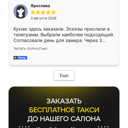
Ярослава
3 августа 2026
Кухню здесь заказали. Эскизы прислали в
телеграмм. Выбрали наиболее подходящий.
Согласовали день для замера. Через 3
недели кухня была уже готова. Остались
Читать полностью
довольны работой. Спасибо Ренессанс
мебель за качественную работу!
Еще
ЗАКАЗАТЬ
БЕСПЛАТНОЕ ТАКСИ
ДО НАШЕГО САЛОНА