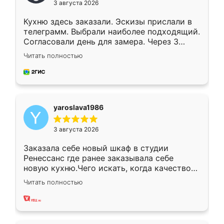
3 августа 2026
Кухню здесь заказали. Эскизы прислали в
телеграмм. Выбрали наиболее подходящий.
Согласовали день для замера. Через 3
недели кухня была уже готова. Остались
Читать полностью
довольны работой. Спасибо Ренессанс
мебель за качественную работу!
yaroslava1986
3 августа 2026
Заказала себе новый шкаф в студии
Ренессанс где ранее заказывала себе
новую кухню.Чего искать, когда качеством
вполне довольна. Служит кухня уже почти
Читать полностью
два года, нареканий нет.