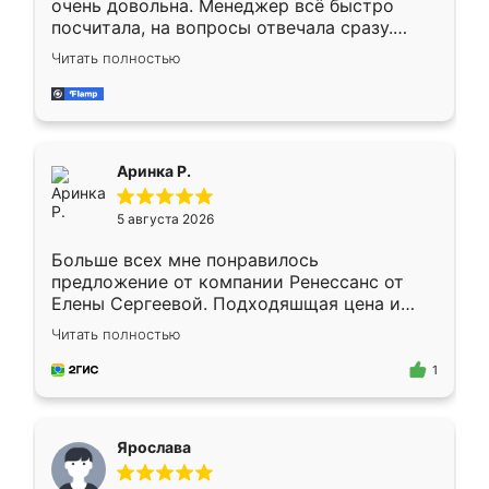
очень довольна. Менеджер всё быстро
посчитала, на вопросы отвечала сразу.
Замерщик приехал в субботу, подошёл к
Читать полностью
делу со всей ответственностью. Собрали
за день, ребята работали аккуратно, даже
пыли почти не было. Качество отличное,
ящики ходят плавно, ничего не скрипит.
Всё подошло как влитое.
Аринка Р.
5 августа 2026
Больше всех мне понравилось
предложение от компании Ренессанс от
Елены Сергеевой. Подходяшщая цена и
короткие сроки изготовления. Приехавший
Читать полностью
для замера сотрудник Владислав
предложил по моему эскизу самый
1
подходящий вариант шкафа. Немного его
видоизменил, получилось даже лучше, чем
я хотела.
Ярослава