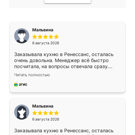
Мальвина
6 августа 2026
Заказывала кухню в Ренессанс, осталась
очень довольна. Менеджер всё быстро
посчитала, на вопросы отвечала сразу.
Замерщик приехал в субботу, подошёл к
Читать полностью
делу со всей ответственностью. Собрали
за день, ребята работали аккуратно, даже
пыли почти не было. Качество отличное,
ящики ходят плавно, ничего не скрипит.
Всё подошло как влитое.
Мальвина
6 августа 2026
Заказывала кухню в Ренессанс, осталась