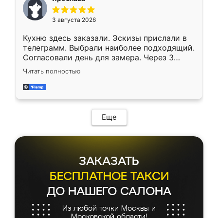
3 августа 2026
Кухню здесь заказали. Эскизы прислали в
телеграмм. Выбрали наиболее подходящий.
Согласовали день для замера. Через 3
недели кухня была уже готова. Остались
Читать полностью
довольны работой. Спасибо Ренессанс
мебель за качественную работу!
Еще
ЗАКАЗАТЬ
БЕСПЛАТНОЕ ТАКСИ
ДО НАШЕГО САЛОНА
Из любой точки Москвы и
Московской области!