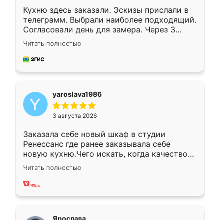
Кухню здесь заказали. Эскизы прислали в
телеграмм. Выбрали наиболее подходящий.
Согласовали день для замера. Через 3
недели кухня была уже готова. Остались
Читать полностью
довольны работой. Спасибо Ренессанс
мебель за качественную работу!
yaroslava1986
3 августа 2026
Заказала себе новый шкаф в студии
Ренессанс где ранее заказывала себе
новую кухню.Чего искать, когда качеством
вполне довольна. Служит кухня уже почти
Читать полностью
два года, нареканий нет.
Ярослава