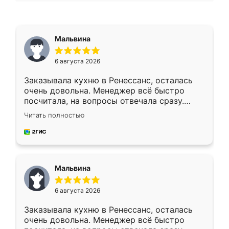
Мальвина
6 августа 2026
Заказывала кухню в Ренессанс, осталась
очень довольна. Менеджер всё быстро
посчитала, на вопросы отвечала сразу.
Замерщик приехал в субботу, подошёл к
Читать полностью
делу со всей ответственностью. Собрали
за день, ребята работали аккуратно, даже
пыли почти не было. Качество отличное,
ящики ходят плавно, ничего не скрипит.
Всё подошло как влитое.
Мальвина
6 августа 2026
Заказывала кухню в Ренессанс, осталась
очень довольна. Менеджер всё быстро