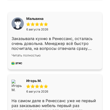
Мальвина
6 августа 2026
Заказывала кухню в Ренессанс, осталась
очень довольна. Менеджер всё быстро
посчитала, на вопросы отвечала сразу.
Замерщик приехал в субботу, подошёл к
Читать полностью
делу со всей ответственностью. Собрали
за день, ребята работали аккуратно, даже
пыли почти не было. Качество отличное,
ящики ходят плавно, ничего не скрипит.
Всё подошло как влитое.
Игорь М.
6 августа 2026
На самом деле в Ренессанс уже не первый
раз заказываю мебель первый раз