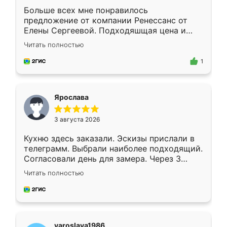
Больше всех мне понравилось
предложение от компании Ренессанс от
Елены Сергеевой. Подходяшщая цена и
короткие сроки изготовления. Приехавший
Читать полностью
для замера сотрудник Владислав
предложил по моему эскизу самый
1
подходящий вариант шкафа. Немного его
видоизменил, получилось даже лучше, чем
я хотела.
Ярослава
3 августа 2026
Кухню здесь заказали. Эскизы прислали в
телеграмм. Выбрали наиболее подходящий.
Согласовали день для замера. Через 3
недели кухня была уже готова. Остались
Читать полностью
довольны работой. Спасибо Ренессанс
мебель за качественную работу!
yaroslava1986