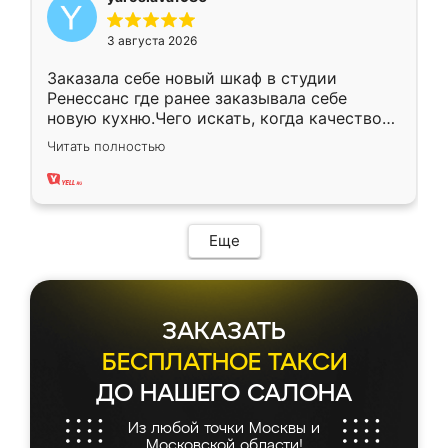
3 августа 2026
Заказала себе новый шкаф в студии
Ренессанс где ранее заказывала себе
новую кухню.Чего искать, когда качеством
вполне довольна. Служит кухня уже почти
Читать полностью
два года, нареканий нет.
Еще
ЗАКАЗАТЬ
БЕСПЛАТНОЕ ТАКСИ
ДО НАШЕГО САЛОНА
Из любой точки Москвы и
Московской области!