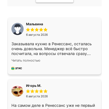
Мальвина
6 августа 2026
Заказывала кухню в Ренессанс, осталась
очень довольна. Менеджер всё быстро
посчитала, на вопросы отвечала сразу.
Замерщик приехал в субботу, подошёл к
Читать полностью
делу со всей ответственностью. Собрали
за день, ребята работали аккуратно, даже
пыли почти не было. Качество отличное,
ящики ходят плавно, ничего не скрипит.
Всё подошло как влитое.
Игорь М.
6 августа 2026
На самом деле в Ренессанс уже не первый