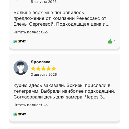
5 августа 2026
Больше всех мне понравилось
предложение от компании Ренессанс от
Елены Сергеевой. Подходяшщая цена и
короткие сроки изготовления. Приехавший
Читать полностью
для замера сотрудник Владислав
предложил по моему эскизу самый
1
подходящий вариант шкафа. Немного его
видоизменил, получилось даже лучше, чем
я хотела.
Ярослава
3 августа 2026
Кухню здесь заказали. Эскизы прислали в
телеграмм. Выбрали наиболее подходящий.
Согласовали день для замера. Через 3
недели кухня была уже готова. Остались
Читать полностью
довольны работой. Спасибо Ренессанс
мебель за качественную работу!