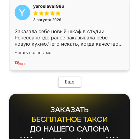
yaroslava1986
3 августа 2026
Заказала себе новый шкаф в студии
Ренессанс где ранее заказывала себе
новую кухню.Чего искать, когда качеством
вполне довольна. Служит кухня уже почти
Читать полностью
два года, нареканий нет.
Еще
ЗАКАЗАТЬ
БЕСПЛАТНОЕ ТАКСИ
ДО НАШЕГО САЛОНА