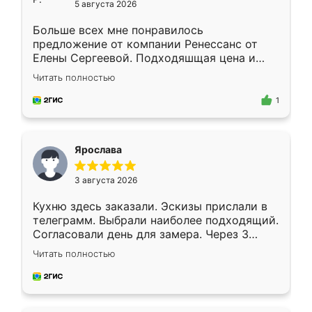
5 августа 2026
Больше всех мне понравилось
предложение от компании Ренессанс от
Елены Сергеевой. Подходяшщая цена и
короткие сроки изготовления. Приехавший
Читать полностью
для замера сотрудник Владислав
предложил по моему эскизу самый
1
подходящий вариант шкафа. Немного его
видоизменил, получилось даже лучше, чем
я хотела.
Ярослава
3 августа 2026
Кухню здесь заказали. Эскизы прислали в
телеграмм. Выбрали наиболее подходящий.
Согласовали день для замера. Через 3
недели кухня была уже готова. Остались
Читать полностью
довольны работой. Спасибо Ренессанс
мебель за качественную работу!