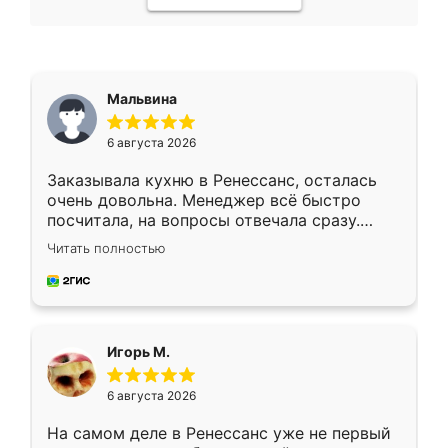
Мальвина
6 августа 2026
Заказывала кухню в Ренессанс, осталась
очень довольна. Менеджер всё быстро
посчитала, на вопросы отвечала сразу.
Замерщик приехал в субботу, подошёл к
Читать полностью
делу со всей ответственностью. Собрали
за день, ребята работали аккуратно, даже
пыли почти не было. Качество отличное,
ящики ходят плавно, ничего не скрипит.
Всё подошло как влитое.
Игорь М.
6 августа 2026
На самом деле в Ренессанс уже не первый