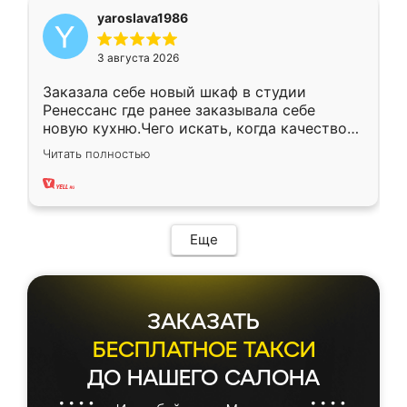
yaroslava1986
3 августа 2026
Заказала себе новый шкаф в студии
Ренессанс где ранее заказывала себе
новую кухню.Чего искать, когда качеством
вполне довольна. Служит кухня уже почти
Читать полностью
два года, нареканий нет.
Еще
ЗАКАЗАТЬ
БЕСПЛАТНОЕ ТАКСИ
ДО НАШЕГО САЛОНА