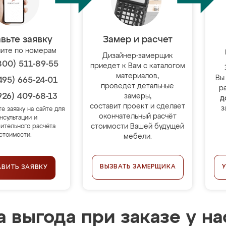
вьте заявку
Замер и расчет
ите по номерам
Дизайнер-замерщик
800) 511-89-55
приедет к Вам с каталогом
материалов,
Вы
495) 665-24-01
проведёт детальные
р
926) 409-68-13
замеры,
д
составит проект и сделает
з
те заявку на сайте для
окончательный расчёт
нсультации и
стоимости Вашей будущей
ительного расчёта
стоимости.
мебели.
ВЫЗВАТЬ ЗАМЕРЩИКА
АВИТЬ ЗАЯВКУ
 выгода при заказе у на