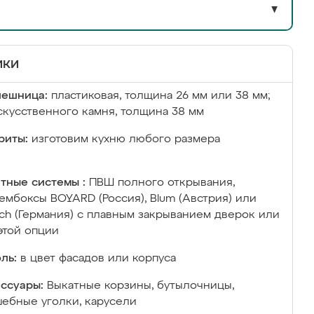
▼
ики
лешница:
пластиковая, толщина 26 мм или 38 мм;
скусственного камня, толщина 38 мм
риты:
изготовим кухню любого размера
тные системы :
ПВШ полного открывания,
ембоксы BOYARD (Россия), Blum (Австрия) или
ich (Германия) с плавным закрыванием дверок или
этой опции
ль:
в цвет фасадов или корпуса
ссуары:
Выкатные корзины, бутылочницы,
ебные уголки, карусели