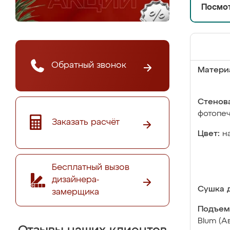
Посмот
Обратный звонок
Матери
Стенова
фотопе
Заказать расчёт
Цвет:
н
Бесплатный вызов
дизайнера-
Сушка д
замерщика
Подъем
Blum (А