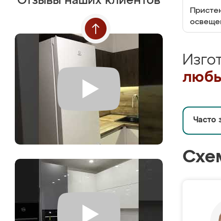
Отзывы наших клиентов
Пристен
освеще
Изго
любы
Часто 
Схе