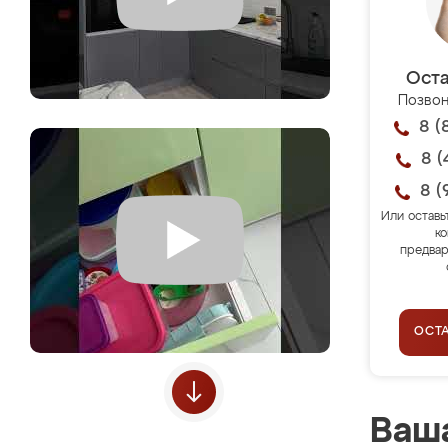
Оста
Позвон
8 (
8 (
8 (
Или оставь
ко
предвар
ОСТ
Ваша