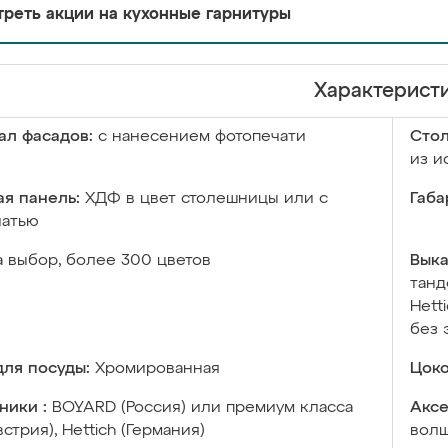
реть акции на кухонные гарнитуры
Характерист
ал фасадов:
с нанесением фотопечати
Сто
из и
я панель:
ХДФ в цвет столешницы или с
Габа
чатью
а выбор, более 300 цветов
Выка
танд
Hett
без 
ля посуды:
Хромированная
Цоко
ники :
BOYARD (Россия) или премиум класса
Аксе
встрия), Hettich (Германия)
волш