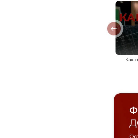
Как 
Ф
Д
Ост