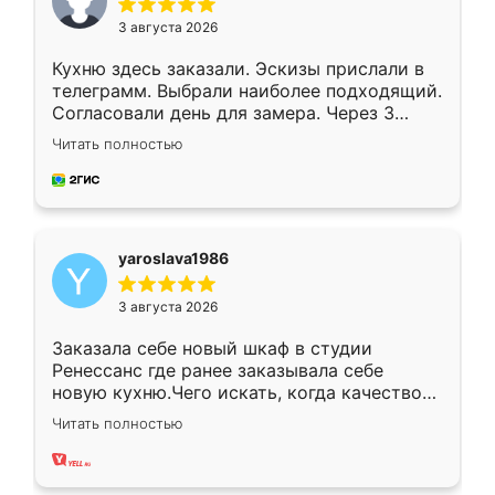
3 августа 2026
Кухню здесь заказали. Эскизы прислали в
телеграмм. Выбрали наиболее подходящий.
Согласовали день для замера. Через 3
недели кухня была уже готова. Остались
Читать полностью
довольны работой. Спасибо Ренессанс
мебель за качественную работу!
yaroslava1986
3 августа 2026
Заказала себе новый шкаф в студии
Ренессанс где ранее заказывала себе
новую кухню.Чего искать, когда качеством
вполне довольна. Служит кухня уже почти
Читать полностью
два года, нареканий нет.