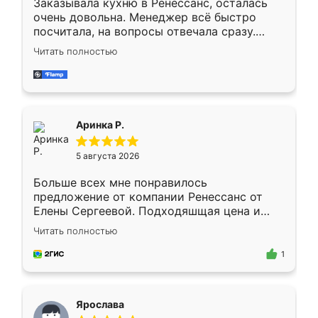
Заказывала кухню в Ренессанс, осталась
очень довольна. Менеджер всё быстро
посчитала, на вопросы отвечала сразу.
Замерщик приехал в субботу, подошёл к
Читать полностью
делу со всей ответственностью. Собрали
за день, ребята работали аккуратно, даже
пыли почти не было. Качество отличное,
ящики ходят плавно, ничего не скрипит.
Всё подошло как влитое.
Аринка Р.
5 августа 2026
Больше всех мне понравилось
предложение от компании Ренессанс от
Елены Сергеевой. Подходяшщая цена и
короткие сроки изготовления. Приехавший
Читать полностью
для замера сотрудник Владислав
предложил по моему эскизу самый
1
подходящий вариант шкафа. Немного его
видоизменил, получилось даже лучше, чем
я хотела.
Ярослава