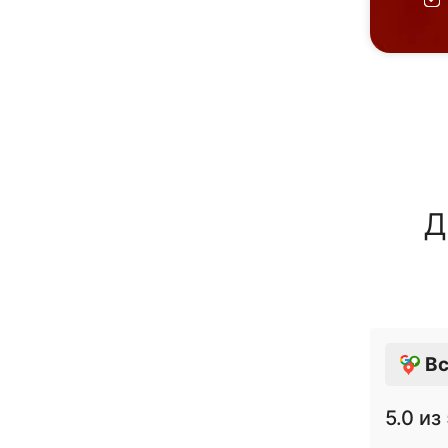
Д
Вс
5.0
из 