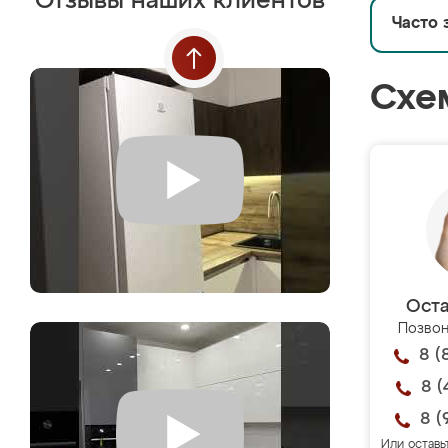
Отзывы наших клиентов
Часто 
Схе
Оста
Позвон
8 (
8 (
8 (
Или оставь