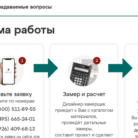
задаваемые вопросы
ма работы
вьте заявку
Замер и расчет
ите по номерам
Дизайнер-замерщик
800) 511-89-55
приедет к Вам с каталогом
материалов,
Вы
495) 665-24-01
проведёт детальные
р
926) 409-68-13
замеры,
д
составит проект и сделает
з
те заявку на сайте для