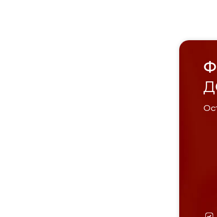
Ф
Д
Ост