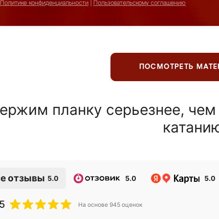
Политике конфиденциальности
|
Пользовательскому соглашению
ПОСМОТРЕТЬ МАТ
ержим планку серьезнее, чем
катани
е отзывы
5.0
5.0
5.0
5
На основе
945
оценок