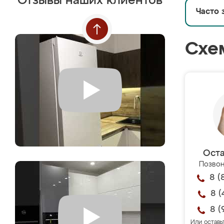
Отзывы наших клиентов
Часто 
Схе
Оста
Позвон
8 (
8 (
8 (
Или оставь