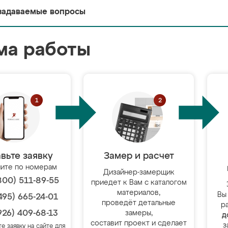
задаваемые вопросы
ма работы
вьте заявку
Замер и расчет
ите по номерам
Дизайнер-замерщик
800) 511-89-55
приедет к Вам с каталогом
материалов,
Вы
495) 665-24-01
проведёт детальные
р
926) 409-68-13
замеры,
д
составит проект и сделает
з
те заявку на сайте для