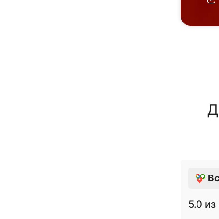
Д
Вс
5.0
из 