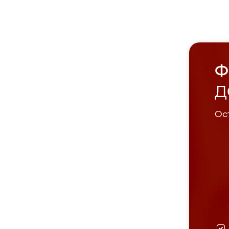
Ф
Д
Ост