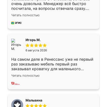
очень довольна. Менеджер всё быстро
посчитала, на вопросы отвечала сразу.
Замерщик приехал в субботу, подошёл к
Читать полностью
делу со всей ответственностью. Собрали
за день, ребята работали аккуратно, даже
пыли почти не было. Качество отличное,
ящики ходят плавно, ничего не скрипит.
Всё подошло как влитое.
Игорь М.
6 августа 2026
На самом деле в Ренессанс уже не первый
раз заказываю мебель первый раз
заказывал кроватку для маленького
ребёнка при его рождении ,во второй раз
Читать полностью
заказал шкаф-купе. По качеству очень
хорошее сборка достаточно быстрая,
также адекватные цены. До этого
сравнивал с разными конкурентами в этом
сегменте ,выбор у конкурентов куда
Мальвина
меньше, здесь же он более разнообразный.