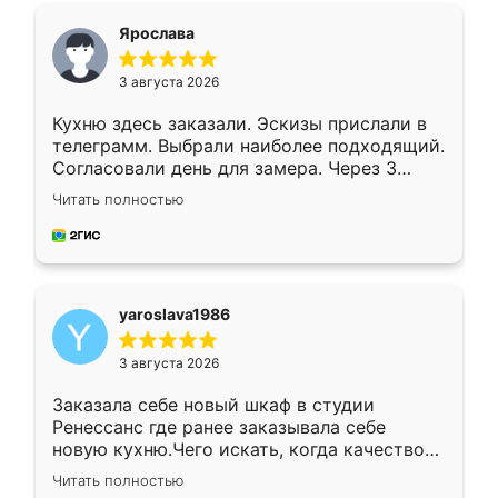
я хотела.
Ярослава
3 августа 2026
Кухню здесь заказали. Эскизы прислали в
телеграмм. Выбрали наиболее подходящий.
Согласовали день для замера. Через 3
недели кухня была уже готова. Остались
Читать полностью
довольны работой. Спасибо Ренессанс
мебель за качественную работу!
yaroslava1986
3 августа 2026
Заказала себе новый шкаф в студии
Ренессанс где ранее заказывала себе
новую кухню.Чего искать, когда качеством
вполне довольна. Служит кухня уже почти
Читать полностью
два года, нареканий нет.