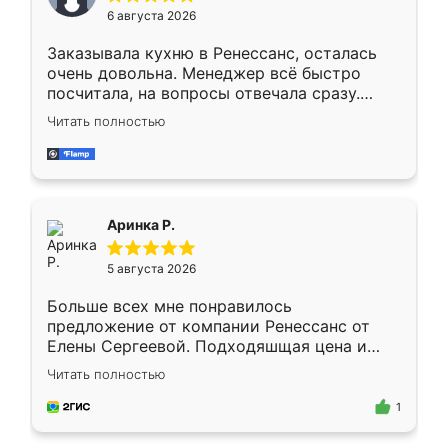
Мне нравится ,если что-то потребуется из
6 августа 2026
мебели буду заказывать только здесь.
Заказывала кухню в Ренессанс, осталась
очень довольна. Менеджер всё быстро
посчитала, на вопросы отвечала сразу.
Замерщик приехал в субботу, подошёл к
Читать полностью
делу со всей ответственностью. Собрали
за день, ребята работали аккуратно, даже
пыли почти не было. Качество отличное,
ящики ходят плавно, ничего не скрипит.
Всё подошло как влитое.
Аринка Р.
5 августа 2026
Больше всех мне понравилось
предложение от компании Ренессанс от
Елены Сергеевой. Подходяшщая цена и
короткие сроки изготовления. Приехавший
Читать полностью
для замера сотрудник Владислав
предложил по моему эскизу самый
1
подходящий вариант шкафа. Немного его
видоизменил, получилось даже лучше, чем