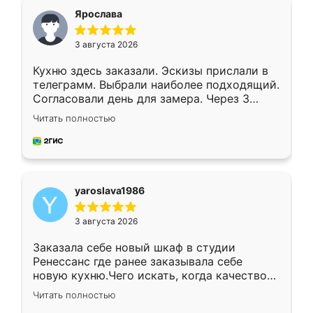
я хотела.
Ярослава
3 августа 2026
Кухню здесь заказали. Эскизы прислали в
телеграмм. Выбрали наиболее подходящий.
Согласовали день для замера. Через 3
недели кухня была уже готова. Остались
Читать полностью
довольны работой. Спасибо Ренессанс
мебель за качественную работу!
yaroslava1986
3 августа 2026
Заказала себе новый шкаф в студии
Ренессанс где ранее заказывала себе
новую кухню.Чего искать, когда качеством
вполне довольна. Служит кухня уже почти
Читать полностью
два года, нареканий нет.