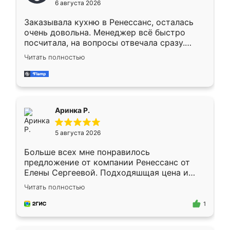
6 августа 2026
мебели буду заказывать только здесь.
Заказывала кухню в Ренессанс, осталась
очень довольна. Менеджер всё быстро
посчитала, на вопросы отвечала сразу.
Замерщик приехал в субботу, подошёл к
Читать полностью
делу со всей ответственностью. Собрали
за день, ребята работали аккуратно, даже
пыли почти не было. Качество отличное,
ящики ходят плавно, ничего не скрипит.
Всё подошло как влитое.
Аринка Р.
5 августа 2026
Больше всех мне понравилось
предложение от компании Ренессанс от
Елены Сергеевой. Подходяшщая цена и
короткие сроки изготовления. Приехавший
Читать полностью
для замера сотрудник Владислав
предложил по моему эскизу самый
1
подходящий вариант шкафа. Немного его
видоизменил, получилось даже лучше, чем